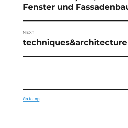
post:
Fenster und Fassadenbau
NEXT
techniques&architecture 
Next
post:
Go to top