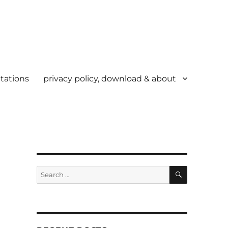
tations
privacy policy, download & about
SEARCH
Search
for: