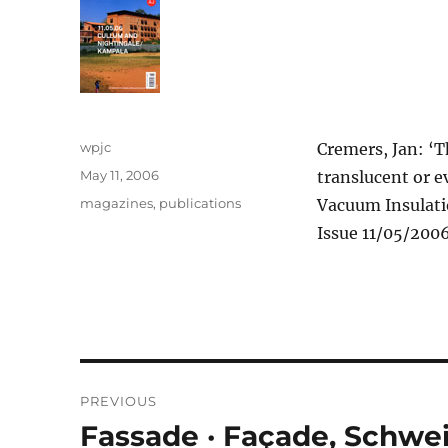
Author
wpjc
Cremers, Jan: ‘
Posted
May 11, 2006
translucent or e
on
Categories
magazines
,
publications
Vacuum Insulati
Issue 11/05/2006
Post
PREVIOUS
navigation
Fassade · Façade, Schwei
Previous