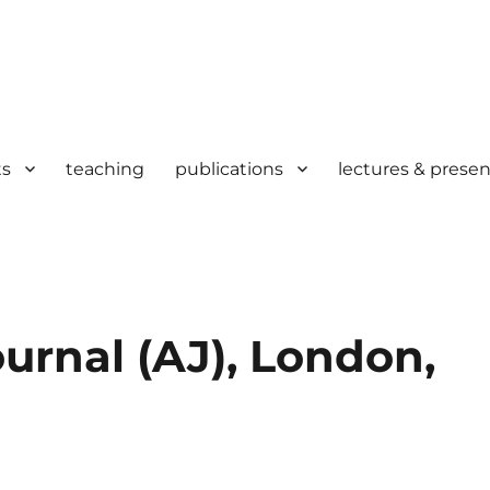
ts
teaching
publications
lectures & presen
ournal (AJ), London,