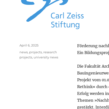
Posted
April 6, 2025
Förderung nach
on
Categories
news
,
projects
,
research
Ein Bildungspro
projects
,
university news
Die Fakultät Arc
Bauingenieurwes
Projekt vom 01.
Rethink« durch d
Erfolg werden i
Themen »Nachha
gestärkt. Inter