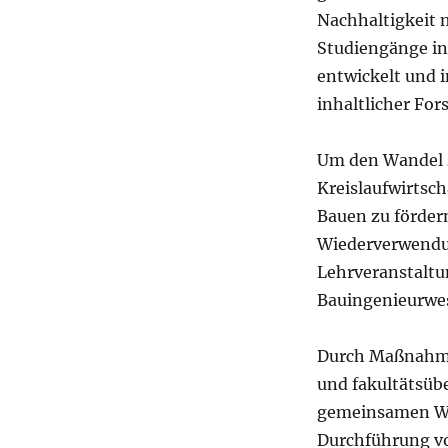
Nachhaltigkeit 
Studiengänge in
entwickelt und i
inhaltlicher For
Um den Wandel z
Kreislaufwirtsch
Bauen zu fördern
Wiederverwendun
Lehrveranstaltu
Bauingenieurwe
Durch Maßnahme
und fakultätsüb
gemeinsamen Wi
Durchführung vo