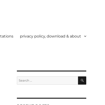
tations
privacy policy, download & about
SEARCH
Search
for: