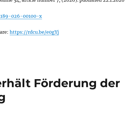
olume 34, article number 7, (2026). published 22.1.2026
44189-026-00100-x
hare:
https://rdcu.be/e0gYj
erhält Förderung der
g