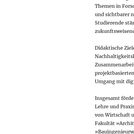
Themen in Forsc
und sichtbarer 
Studierende stä
zukunftsweisen
Didaktische Zie
Nachhaltigkeits
Zusammenarbeit,
projektbasierte
Umgang mit dig
Insgesamt förde
Lehre und Praxis
von Wirtschaft u
Fakultät »Archi
»Bauingenieurwe