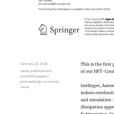
Posted
January 22, 2026
This is the firs
on
Categories
news
,
publications
,
of our HFT-Cour
scientific papers /
proceedings
,
university
Gerlinger, Aaron
news
indoor overheat
and simulation-
dissipation appr