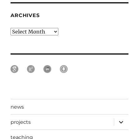
ARCHIVES
Archives
news
expand
projects
child
menu
teaching