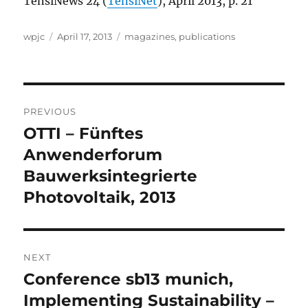
TensiNews 24 (
TensiNet
), April 2013, p. 21
Author
Posted
Categories
wpjc
April 17, 2013
magazines
,
publications
on
Post
PREVIOUS
navigation
OTTI – Fünftes
Previous
post:
Anwenderforum
Bauwerksintegrierte
Photovoltaik, 2013
NEXT
Conference sb13 munich,
Next
post:
Implementing Sustainability –