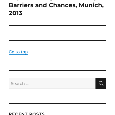
Barriers and Chances, Munich,
2013
Go to top
SE
Search
for:
RECENT POSTS