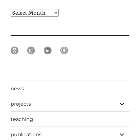
Archives
news
expand
projects
child
menu
teaching
expand
publications
child