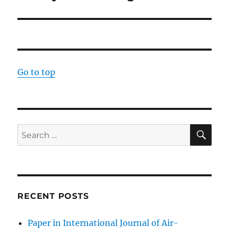
Go to top
SE
Search
for:
RECENT POSTS
Paper in International Journal of Air-