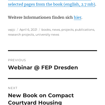
selected pages from the book (english, 2.7 mb)
.
Weitere Informationen finden sich
hier
.
Author
Posted
Categories
wpjc
April 6, 2021
books
,
news
,
projects
,
publications
,
on
research projects
,
university news
Post
PREVIOUS
navigation
Webinar @ FEP Dresden
Previous
post:
NEXT
New Book on Compact
Next
post:
Courtyard Housing