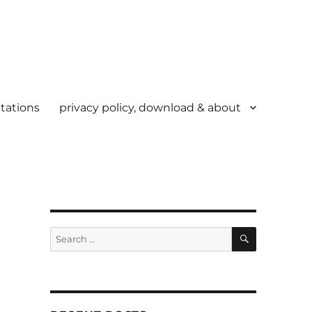
tations
privacy policy, download & about
SEARCH
Search
for: