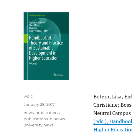
Author
wpjc
Botero, Lisa; Eic
Posted
January 28, 2017
Christiane; Boss
on
Categories
news
,
publications
,
Neutral Campus T
publications in books
,
(eds.), Handboo
university news
Higher Education