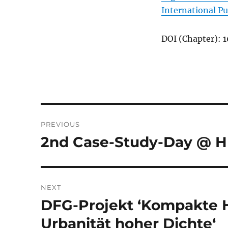
International P
DOI (Chapter):
Post
PREVIOUS
navigation
2nd Case-Study-Day @ HF
Previous
post:
NEXT
DFG-Projekt ‘Kompakte H
Next
post:
Urbanität hoher Dichte‘