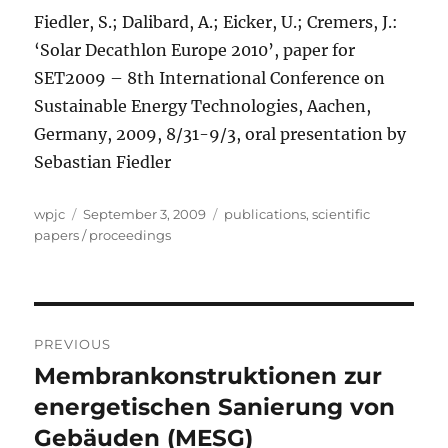
Fiedler, S.; Dalibard, A.; Eicker, U.; Cremers, J.:
‘Solar Decathlon Europe 2010’, paper for
SET2009 – 8th International Conference on
Sustainable Energy Technologies, Aachen,
Germany, 2009, 8/31-9/3, oral presentation by
Sebastian Fiedler
Author
Posted
Categories
wpjc
September 3, 2009
publications
,
scientific
on
papers / proceedings
Post
PREVIOUS
navigation
Membrankonstruktionen zur
Previous
post:
energetischen Sanierung von
Gebäuden (MESG)