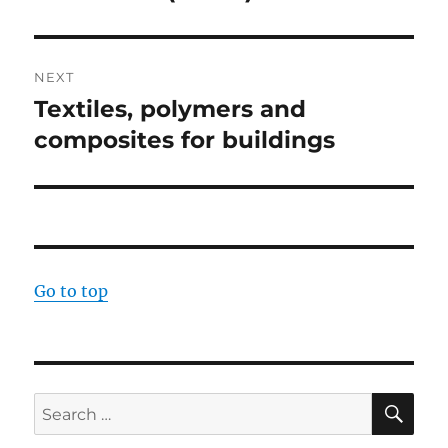
NEXT
Textiles, polymers and
Next
post:
composites for buildings
Go to top
SE
Search
for: