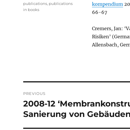
on
Categories
publications
,
publications
kompendium
200
in books
66-67
Cremers, Jan: 
Risiken’ (Germa
Allensbach, Ger
Post
PREVIOUS
navigation
2008-12 ‘Membrankonstru
Previous
post:
Sanierung von Gebäuden