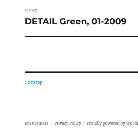
NEXT
DETAIL Green, 01-2009
Next
post:
Go to top
Jan Cremers
Privacy Policy
Proudly powered by Word