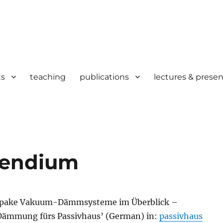
ts
teaching
publications
lectures & presen
pendium
‘Opake Vakuum-Dämmsysteme im Überblick –
Dämmung fürs Passivhaus’ (German) in:
passivhaus