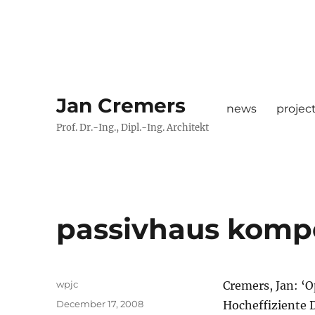
Jan Cremers
news
projec
Prof. Dr.-Ing., Dipl.-Ing. Architekt
passivhaus kom
Author
wpjc
Cremers, Jan: 
Posted
December 17, 2008
Hocheffiziente 