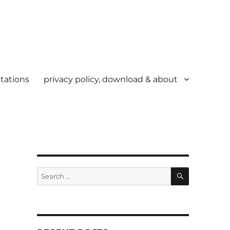
tations
privacy policy, download & about
SEARCH
Search
for: