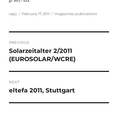
p. 107-112
Author
Posted
Categories
wpjc
February 17, 2011
magazines
,
publications
on
Post
PREVIOUS
navigation
Solarzeitalter 2/2011
Previous
post:
(EUROSOLAR/WCRE)
NEXT
eltefa 2011, Stuttgart
Next
post: