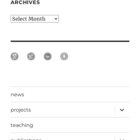
ARCHIVES
Archives
news
expand
projects
child
menu
teaching
expand