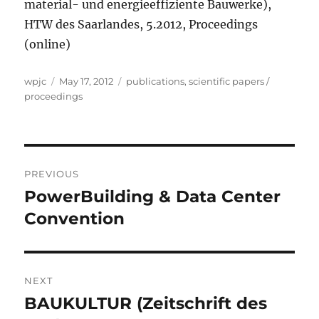
material- und energieeffiziente Bauwerke),
HTW des Saarlandes, 5.2012, Proceedings
(online)
Author
Posted
Categories
wpjc
May 17, 2012
publications
,
scientific papers /
on
proceedings
Post
PREVIOUS
navigation
PowerBuilding & Data Center
Previous
post:
Convention
NEXT
BAUKULTUR (Zeitschrift des
Next