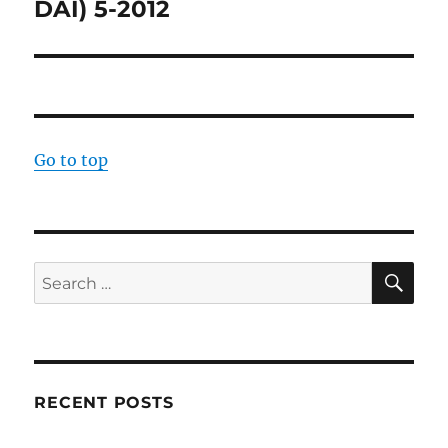
post:
DAI) 5-2012
Go to top
SE
Search
for:
RECENT POSTS