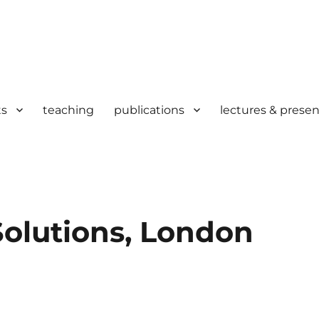
ts
teaching
publications
lectures & presen
 Solutions, London