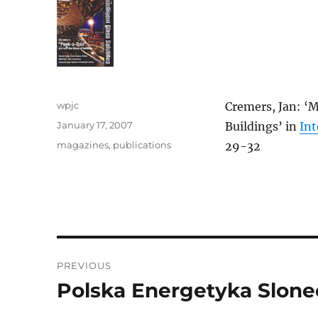
Author
wpjc
Cremers, Jan: ‘
Posted
January 17, 2007
Buildings’ in
Int
on
Categories
magazines
,
publications
29-32
Post
PREVIOUS
navigation
Polska Energetyka Slone
Previous
post: