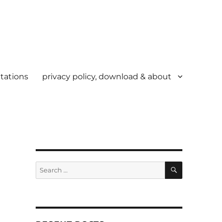
tations
privacy policy, download & about
SEARCH
Search
for: