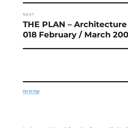
NEXT
THE PLAN – Architecture 
Next
post:
018 February / March 20
Go to top